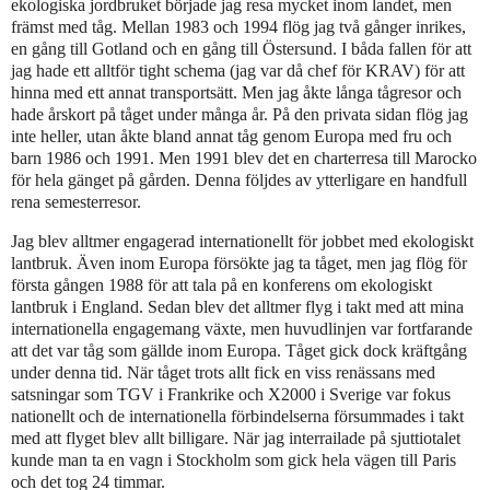
ekologiska jordbruket började jag resa mycket inom landet, men
främst med tåg. Mellan 1983 och 1994 flög jag två gånger inrikes,
en gång till Gotland och en gång till Östersund. I båda fallen för att
jag hade ett alltför tight schema (jag var då chef för KRAV) för att
hinna med ett annat transportsätt. Men jag åkte långa tågresor och
hade årskort på tåget under många år. På den privata sidan flög jag
inte heller, utan åkte bland annat tåg genom Europa med fru och
barn 1986 och 1991. Men 1991 blev det en charterresa till Marocko
för hela gänget på gården. Denna följdes av ytterligare en handfull
rena semesterresor.
Jag blev alltmer engagerad internationellt för jobbet med ekologiskt
lantbruk. Även inom Europa försökte jag ta tåget, men jag flög för
första gången 1988 för att tala på en konferens om ekologiskt
lantbruk i England. Sedan blev det alltmer flyg i takt med att mina
internationella engagemang växte, men huvudlinjen var fortfarande
att det var tåg som gällde inom Europa. Tåget gick dock kräftgång
under denna tid. När tåget trots allt fick en viss renässans med
satsningar som TGV i Frankrike och X2000 i Sverige var fokus
nationellt och de internationella förbindelserna försummades i takt
med att flyget blev allt billigare. När jag interrailade på sjuttiotalet
kunde man ta en vagn i Stockholm som gick hela vägen till Paris
och det tog 24 timmar.