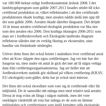
var 180 000 hektar enligt Jordbruksstatistisk årsbok 2008. I det
landsbygdsprogram som gällde 2007-2013 fasades stödet till icke-
certifierad produktion ut, vilket reflekterades i att den certifierade
produktionen ökade kraftigt, men arealen nådde ändå inte upp till
det som gällde 2006. Arealen ökade därefter långsamt. Det dröjde
10 år innan arealen certifierad ekologisk produktion var lika stor
som den arealen eko 2006. Den kraftiga ökningen 2006-2011 som
man ser i Jordbruksverkets och Ekologiskt lantbruks diagram
reflekterar således inte en verklig ökning av ekoarealen, utan
handlar om förändrade stödregler.
Utöver detta finns det också brister i statistiken över certifierad areal
efter att Krav släppte den egna certifieringen. Jag vet inte hur det
fungerar nu, men under ett antal år gick det inte att få några vettiga
data från certfieringsorganisationerna. Jag ser heller inte att
Jordbruksverkets statistik gör skillnad på vilken certifiering (KRAV,
EU-ekologisk) som gäller, detta har ju också stort intresse.
Det finns det också ekoodlare som vare sig är certifierade eller får
miljöstöd. De är sannolikt rätt många men med relativt små arealer.
Dessa är nog svåra att fånga i någon statistik, men det vore
onekligen värdefullt att veta hur många av de som nu lämnar
miljöstöden och certifieringen som ändå fortsätter odla ekologiskt.