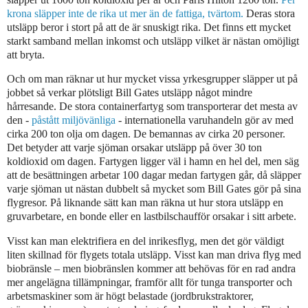
krona släpper inte de rika ut mer än de fattiga, tvärtom.
Deras stora
utsläpp beror i stort på att de är snuskigt rika. Det finns ett mycket
starkt samband mellan inkomst och utsläpp vilket är nästan omöjligt
att bryta.
Och om man räknar ut hur mycket vissa yrkesgrupper släpper ut på
jobbet så verkar plötsligt Bill Gates utsläpp något mindre
hårresande. De stora containerfartyg som transporterar det mesta av
den -
påstått miljövänliga
- internationella varuhandeln gör av med
cirka 200 ton olja om dagen. De bemannas av cirka 20 personer.
Det betyder att varje sjöman orsakar utsläpp på över 30 ton
koldioxid om dagen. Fartygen ligger väl i hamn en hel del, men säg
att de besättningen arbetar 100 dagar medan fartygen går, då släpper
varje sjöman ut nästan dubbelt så mycket som Bill Gates gör på sina
flygresor. På liknande sätt kan man räkna ut hur stora utsläpp en
gruvarbetare, en bonde eller en lastbilschaufför orsakar i sitt arbete.
Visst kan man elektrifiera en del inrikesflyg, men det gör väldigt
liten skillnad för flygets totala utsläpp. Visst kan man driva flyg med
biobränsle – men biobränslen kommer att behövas för en rad andra
mer angelägna tillämpningar, framför allt för tunga transporter och
arbetsmaskiner som är högt belastade (jordbrukstraktorer,