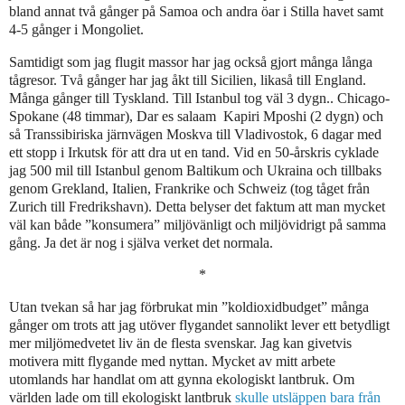
bland annat två gånger på Samoa och andra öar i Stilla havet samt
4-5 gånger i Mongoliet.
Samtidigt som jag flugit massor har jag också gjort många långa
tågresor. Två gånger har jag åkt till Sicilien, likaså till England.
Många gånger till Tyskland. Till Istanbul tog väl 3 dygn.. Chicago-
Spokane (48 timmar), Dar es salaam
Kapiri Mposhi (2 dygn) och
så Transsibiriska järnvägen Moskva till Vladivostok, 6 dagar med
ett stopp i Irkutsk för att dra ut en tand. Vid en 50-årskris cyklade
jag 500 mil till Istanbul genom Baltikum och Ukraina och tillbaks
genom Grekland, Italien, Frankrike och Schweiz (tog tåget från
Zurich till Fredrikshavn). Detta belyser det faktum att man mycket
väl kan både ”konsumera” miljövänligt och miljövidrigt på samma
gång. Ja det är nog i själva verket det normala.
*
Utan tvekan så har jag förbrukat min ”koldioxidbudget” många
gånger om trots att jag utöver flygandet sannolikt lever ett betydligt
mer miljömedvetet liv än de flesta svenskar. Jag kan givetvis
motivera mitt flygande med nyttan. Mycket av mitt arbete
utomlands har handlat om att gynna ekologiskt lantbruk. Om
världen lade om till ekologiskt lantbruk
skulle utsläppen bara från