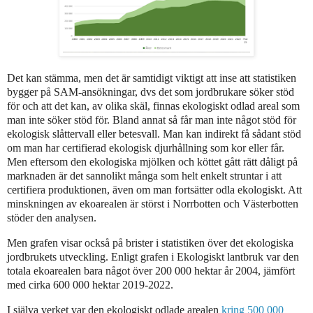
Det kan stämma, men det är samtidigt viktigt att inse att statistiken
bygger på SAM-ansökningar, dvs det som jordbrukare söker stöd
för och att det kan, av olika skäl, finnas ekologiskt odlad areal som
man inte söker stöd för. Bland annat så får man inte något stöd för
ekologisk slåttervall eller betesvall. Man kan indirekt få sådant stöd
om man har certifierad ekologisk djurhållning som kor eller får.
Men eftersom den ekologiska mjölken och köttet gått rätt dåligt på
marknaden är det sannolikt många som helt enkelt struntar i att
certifiera produktionen, även om man fortsätter odla ekologiskt. Att
minskningen av ekoarealen är störst i Norrbotten och Västerbotten
stöder den analysen.
Men grafen visar också på brister i statistiken över det ekologiska
jordbrukets utveckling.
Enligt grafen i Ekologiskt lantbruk var den
totala ekoarealen bara något över 200 000 hektar år 2004, jämfört
med cirka 600 000 hektar 2019-2022.
I själva verket var den ekologiskt odlade arealen
kring 500 000