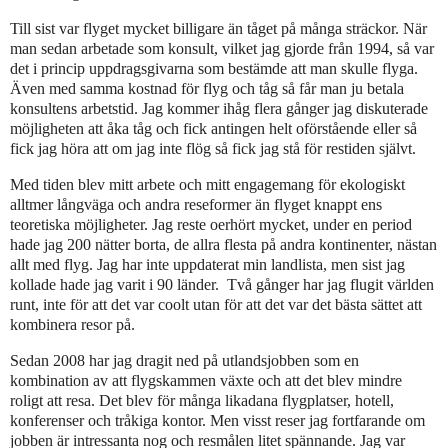
Till sist var flyget mycket billigare än tåget på många sträckor. När
man sedan arbetade som konsult, vilket jag gjorde från 1994, så var
det i princip uppdragsgivarna som bestämde att man skulle flyga.
Även med samma kostnad för flyg och tåg så får man ju betala
konsultens arbetstid. Jag kommer ihåg flera gånger jag diskuterade
möjligheten att åka tåg och fick antingen helt oförstående eller så
fick jag höra att om jag inte flög så fick jag stå för restiden självt.
Med tiden blev mitt arbete och mitt engagemang för ekologiskt
alltmer långväga och andra reseformer än flyget knappt ens
teoretiska möjligheter. Jag reste oerhört mycket, under en period
hade jag 200 nätter borta, de allra flesta på andra kontinenter, nästan
allt med flyg. Jag har inte uppdaterat min landlista, men sist jag
kollade hade jag varit i 90 länder.
Två gånger har jag flugit världen
runt, inte för att det var coolt utan för att det var det bästa sättet att
kombinera resor på.
Sedan 2008 har jag dragit ned på utlandsjobben som en
kombination av att flygskammen växte och att det blev mindre
roligt att resa. Det blev för många likadana flygplatser, hotell,
konferenser och tråkiga kontor. Men visst reser jag fortfarande om
jobben är intressanta nog och resmålen litet spännande. Jag var