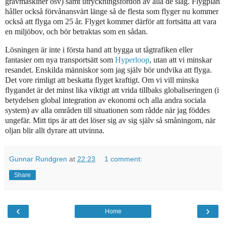
grävmaskiner osv) samt utryckningsfordon av alla de slag. Flygplan
håller också förvånansvärt länge så de flesta som flyger nu kommer
också att flyga om 25 år. Flyget kommer därför att fortsätta att vara
en miljöbov, och bör betraktas som en sådan.
Lösningen är inte i första hand att bygga ut tågtrafiken eller
fantasier om nya transportsätt som
Hyperloop
, utan att vi minskar
resandet. Enskilda människor som jag själv bör undvika att flyga.
Det vore rimligt att beskatta flyget kraftigt. Om vi vill minska
flygandet är det minst lika viktigt att vrida tillbaks globaliseringen (i
betydelsen global integration av ekonomi och alla andra sociala
system) av alla områden till situationen som rådde när jag föddes
ungefär. Mitt tips är att det löser sig av sig själv så småningom, när
oljan blir allt dyrare att utvinna.
Gunnar Rundgren
at
22:23
1 comment:
Share
‹
›
Home