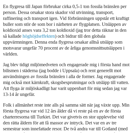
En flygresa till Japan förbrukar cirka 0,5-1 ton fossila bränslen per
person. Dessa orsakar stora skador vid utvinning, transport,
raffinering och transport igen. Vid förbränningen uppstår ett kraftigt
buller som stör de som bor i närheten av flygplatsen. Utsläppen av
koldioxid anses vara 3,2 ton koldioxid (jag tror detta räknar in den
så kallade
höghöjdseffekten
) och bidrar till den globala
uppvärmningen. Denna enda flygresa orsakar alltså utsläpp som
motsvarar ungefär 70 procent av de årliga genomsnittsutsläppen i
världen.
Jag blev tidigt miljömedveten och engagerade mig i första hand mot
bilismen i städerna (jag bodde i Uppsala) och rent generellt mot
användningen av fossila bränslen i alla de former. Jag engagerade
mig också mot kärnkraft, skogsbesprutningar och utsläpp till vatten.
Att flyga är miljöskadligt har varit uppenbart för mig sedan jag var
13-14 år ungefär.
Folk i allmänhet reste inte alls på samma sätt när jag växte upp. Min
första flygresa var vid 12 års ålder då vi reste på en av de första
charterresorna till Turkiet. Det var givetvis en stor upplevelse vid
den rätta åldern för att få massor av intryck. Det var en av tre
semestrar som innefattade resor. De två andra var till Gotland (med