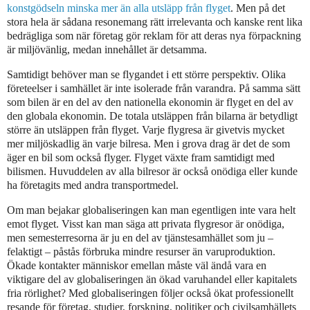
konstgödseln minska mer än alla utsläpp från flyget
. Men på det
stora hela är sådana resonemang rätt irrelevanta och kanske rent lika
bedrägliga som när företag gör reklam för att deras nya förpackning
är miljövänlig, medan innehållet är detsamma.
Samtidigt behöver man se flygandet i ett större perspektiv. Olika
företeelser i samhället är inte isolerade från varandra. På samma sätt
som bilen är en del av den nationella ekonomin är flyget en del av
den globala ekonomin. De totala utsläppen från bilarna är betydligt
större än utsläppen från flyget. Varje flygresa är givetvis mycket
mer miljöskadlig än varje bilresa. Men i grova drag är det de som
äger en bil som också flyger. Flyget växte fram samtidigt med
bilismen. Huvuddelen av alla bilresor är också onödiga eller kunde
ha företagits med andra transportmedel.
Om man bejakar globaliseringen kan man egentligen inte vara helt
emot flyget. Visst kan man säga att privata flygresor är onödiga,
men semesterresorna är ju en del av tjänstesamhället som ju –
felaktigt – påstås förbruka mindre resurser än varuproduktion.
Ökade kontakter människor emellan måste väl ändå vara en
viktigare del av globaliseringen än ökad varuhandel eller kapitalets
fria rörlighet? Med globaliseringen följer också ökat professionellt
resande för företag, studier, forskning, politiker och civilsamhällets