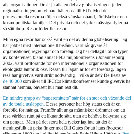
alla organisationer. De är ju alla en del av globaliseringen (eller
regionaliseringen om vi bara håller oss till EU). Med de
professionella resorna följer också vänskapsband, förälskelser och
kosmopolitiska familjer. Det privata och det yrkesmässiga flyter på
så sätt ihop. Resor föder fler resor.
Mina egna resor har också varit en del av denna globalisering. Jag
har jobbat med internationellt bistånd, varit rådgivare åt
organisationer, regeringar och företag. Jag har deltagit i olika typer
av konferenser, bland annat FN:s miljökonferens i Johannesburg
2002, varit ordförande för den internationella organisationen för
ekologiskt lantbruk osv. Resan till Japan är för ett föredrag. Ingen
resa har givetvis varit strikt nödvändig – vilka är det? De flesta av
de 40 000
som åker till IPCC:s klimatkonferenser kunde givetvis ha
stannat hemma, oavsett hur man rest dit.
En mindre grupp av “superemitters” står för en stor och växande del
av de totala utsläppen.
Dessa personer har hög status och är en
förebild för många. Framför allt unga människor drömmer om att
resa världen runt på ett liknande sätt, utan att behöva bekymra sig
om pengar.
Men på det stora hela tycker jag inte att det är
meningsfullt att peka finger mot Bill Gates för att hans flygresor
släpper ut 1600 ton koldioxid per år och Paris Hilton 1260 ton.
Per