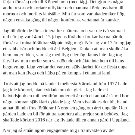
färjan förstås) och till Köpenhamn (med tåg). Det gjordes några
andra resor och kortare utflykter och mamma körde oss barn till
mormor och morfars lantställe. Min far som var akademiker flög
någon enstaka gång till någon konferens, vartannat år kanske.
Jag tillhörde de första interailresenärerna och var ute två somrar i
rad när jag var 14 och 15 (dagens föräldrar brukar baxna när de
förstår att mina föräldrar släppte iväg mig). När jag var 17 år tog jag
ett sabbatsår och bodde ett år i Belgien. Tanken att man skulle åka
hem under tiden, vare sig med flyg eller tåg, fanns inte. Jag tog
farväl av min morfar som var döende och åkte inte hem till hans
begravning. Idag verkar det vara en självklarhet för de flesta unga
att man kan flyga och hälsa på en kompis i ett annat land.
Trots att jag bodde på landet i mellersta Värmland från 1977 hade
jag inte körkort, utan cyklade om det gick.
Jag hade ett
halvtidsjobb en mil hemifrån under ett år och ett annat år 2 mil bort
några somrar, självklart cyklade jag. Men visst åktes det bil, bland
annat till min frus föräldrar i Norge en gång om året ungefär. Och
gården hade en bil för att transportera alla grejor som behövs.
Jag
skaffade körkort 2016 när jag flyttade till en annan gård i Uppland.
När jag så småningom engagerade mig i framväxten av det